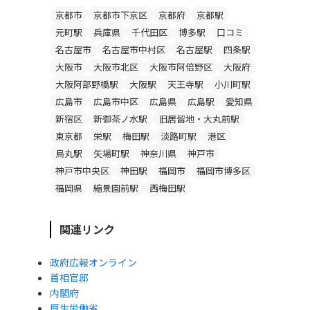
京都市
京都市下京区
京都府
京都駅
元町駅
兵庫県
千代田区
博多駅
口コミ
名古屋市
名古屋市中村区
名古屋駅
四条駅
大阪市
大阪市北区
大阪市阿倍野区
大阪府
大阪阿部野橋駅
大阪駅
天王寺駅
小川町駅
広島市
広島市中区
広島県
広島駅
愛知県
新宿区
新御茶ノ水駅
旧居留地・大丸前駅
東京都
栄駅
梅田駅
淡路町駅
港区
烏丸駅
矢場町駅
神奈川県
神戸市
神戸市中央区
神田駅
福岡市
福岡市博多区
福岡県
縮景園前駅
西梅田駅
関連リンク
政府広報オンライン
首相官邸
内閣府
厚生労働省