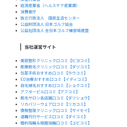
経済産業省（ヘルスケア産業課）
消費者庁
独立行政法人 国民生活センター
公益財団法人 日本ゴルフ協会
公益社団法人 全日本ゴルフ練習場連盟
当社運営サイト
美容整形クリニック口コミ【ビヨコミ】
医療脱毛クリニック口コミ【ダツコミ】
包茎手術おすすめ口コミ【ホウコミ】
ED治療おすすめ口コミ【イディコミ】
自毛植毛おすすめ口コミ【ショクコミ】
アフターピル口コミ【アフコミ】
脱毛サロン各店舗口コミ【ダツショウ】
リカバリーウェア口コミ【リカコミ】
債務整理クリニック口コミ【サイセイ】
退職代行サービス口コミ【ダイコミ】
婚約指輪＆結婚指輪口コミ【ユビコミ】