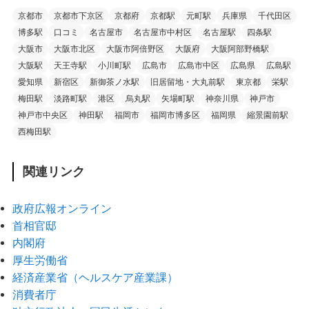
京都市
京都市下京区
京都府
京都駅
元町駅
兵庫県
千代田区
博多駅
口コミ
名古屋市
名古屋市中村区
名古屋駅
四条駅
大阪市
大阪市北区
大阪市阿倍野区
大阪府
大阪阿部野橋駅
大阪駅
天王寺駅
小川町駅
広島市
広島市中区
広島県
広島駅
愛知県
新宿区
新御茶ノ水駅
旧居留地・大丸前駅
東京都
栄駅
梅田駅
淡路町駅
港区
烏丸駅
矢場町駅
神奈川県
神戸市
神戸市中央区
神田駅
福岡市
福岡市博多区
福岡県
縮景園前駅
西梅田駅
関連リンク
政府広報オンライン
首相官邸
内閣府
厚生労働省
経済産業省（ヘルスケア産業課）
消費者庁